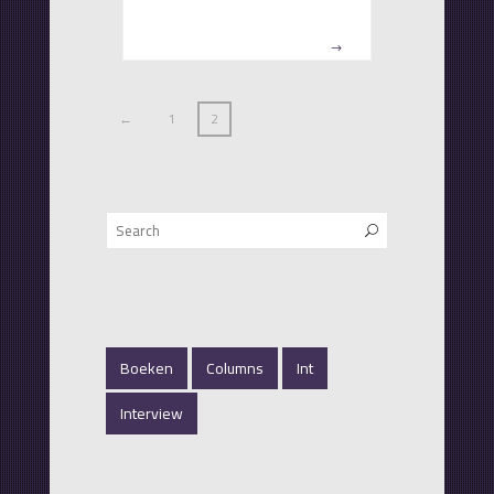
←
1
2
Boeken
Columns
Int
Interview