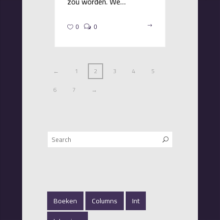
zou worden. We…
0
0
←
1
2
3
4
5
6
7
→
Boeken
Columns
Int