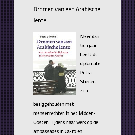
Dromen van een Arabische
lente
Meer dan
tien jaar
heeft de
diplomate
Petra
Stienen
zich
beziggehouden met
mensenrechten in het Midden-
Oosten. Tijdens haar werk op de
ambassades in Ca•ro en